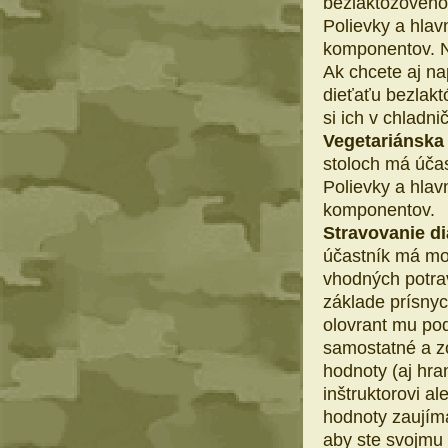
bezlaktózového 
Polievky a hlav
komponentov. N
Ak chcete aj n
dieťaťu bezlakt
si ich v chladni
Vegetariánska
stoloch má účas
Polievky a hlav
komponentov.
Stravovanie d
účastník má mo
vhodných potrav
základe prísnych
olovrant mu pod
samostatné a z
hodnoty (aj hra
inštruktorovi a
hodnoty zaujíma
aby ste svojmu 