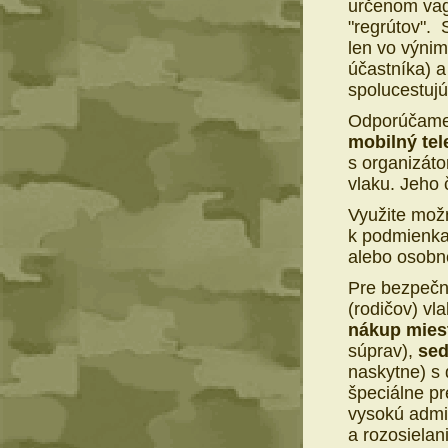
určenom vag
"regrútov".
len vo výnim
účastníka) a
spolucestujú
Odporúčame
mobilný te
s organizáto
vlaku. Jeho 
Využite mo
k podmienk
alebo osobn
Pre bezpečne
(rodičov) vl
nákup miest
súprav),
sed
naskytne) s 
špeciálne pr
vysokú admi
a rozosielan