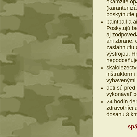
okamžité opa
(karantenizá
poskytnutie 
paintball a 
Poskytujú be
aj zodpoveda
ani zbrane, 
zasiahnutiu
výstrojou. H
nepodceňuj
skalolezectv
inštruktormi
vybavenými 
deti sú pre
vykonávať b
24 hodín den
zdravotníci 
dosahu 3 km
spä