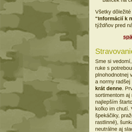
Všetky dôležit
"Informácií k 
týždňov pred n
spä
Stravovani
Sme si vedomí, 
ruke s potrebo
plnohodnotnej v
a normy radšej 
krát denne
. Pr
sortimentom a
najlepším štart
koľko im chutí. 
špekáčiky, praže
rastlinné), šun
neutrálne aj sl