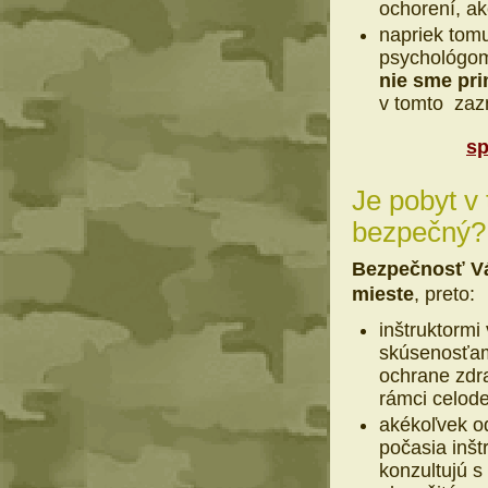
ochorení, ak
napriek tom
psychológom
nie sme pri
v tomto zaz
sp
Je pobyt v
bezpečný?
Bezpečnosť V
mieste
, preto:
inštruktormi
skúsenosťami
ochrane zdra
rámci celode
akékoľvek od
počasia inšt
konzultujú s