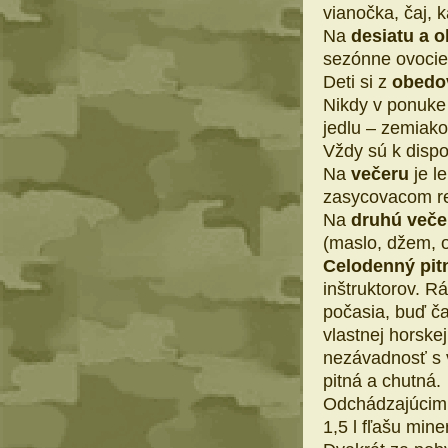
vianočka, čaj, 
Na
desiatu a o
sezónne ovocie
Deti si z
obedo
Nikdy v ponuke
jedlu – zemiakov
Vždy sú k dispoz
Na
večeru
je l
zasycovacom r
Na
druhú veče
(maslo, džem, o
Celodenný pit
inštruktorov. R
počasia, buď č
vlastnej horske
nezávadnosť s v
pitná a chutná.
Odchádzajúcim 
1,5 l fľašu mine