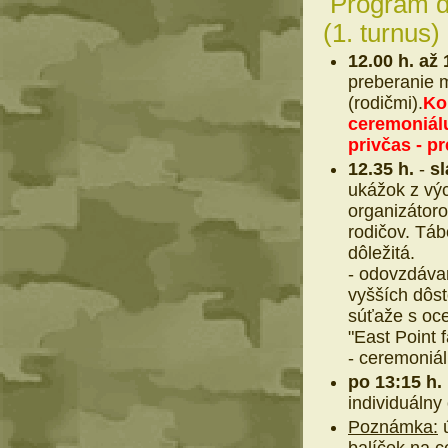
Program d
(1. turnus)
12.00 h. až 
preberanie 
(rodičmi).
Ko
ceremoniálu
privčas - p
12.35 h.
-
s
ukážok z výc
organizátor
rodičov. Táb
dôležitá.
- odovzdáva
vyšších dôs
súťaže s oc
"East Point f
- ceremoniál
po 13:15 h.
individuálny
Poznámka:
ú
balíček na c