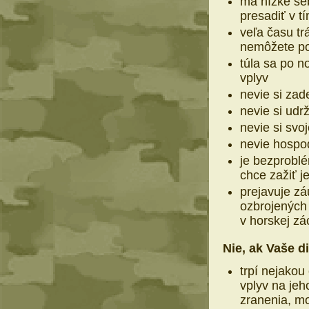
má nízke seb
presadiť v t
veľa času trá
nemôžete p
túla sa po n
vplyv
nevie si zad
nevie si udr
nevie si svo
nevie hospo
je bezproblé
chce zažiť j
prejavuje zá
ozbrojených 
v horskej zá
Nie, ak Vaše d
trpí nejakou
vplyv na jeh
zranenia, mo