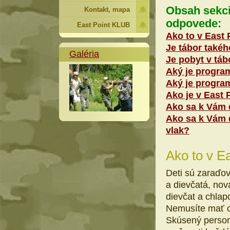
Obsah sekci
Kontakt, mapa
odpovede:
East Point KLUB
Ako to v East 
Je tábor také
Galéria
Je pobyt v táb
Aký je progra
Aký je progra
Ako je v East 
Ako sa k Vám
Ako sa k Vám 
vlak?
Ako to v E
Deti sú zaraď
a dievčatá, nov
dievčat a chlap
Nemusíte mať o
Skúsený person