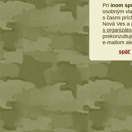
Pri
inom sp
osobným vlak
s časmi príc
Nová Ves a
s organizáto
prekonzultu
e-mailom ale
späť