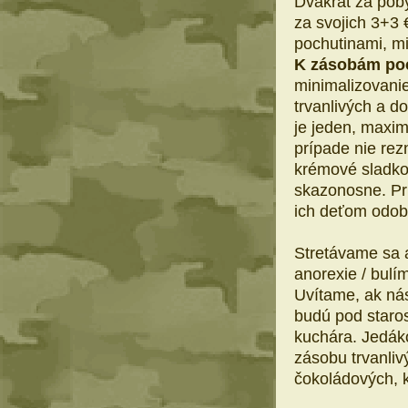
Dvakrát za pob
za svojich 3+3 
pochutinami, mi
K zásobám poc
minimalizovanie
trvanlivých a 
je jeden, maxi
prípade nie rez
krémové sladkos
skazonosne. Pri
ich deťom odobr
Stretávame sa 
anorexie / bulí
Uvítame, ak nás
budú pod staros
kuchára. Jedá
zásobu trvanliv
čokoládových, 