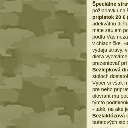
Špeciálne strav
požiadavku na š
príplatok 20 € 
adekvátnu diét
máte záujem po
podľa Vás neza
v chladničke. 
výdaja stravy, 
dieťa vybavíme 
prezentovať pri 
Bezlepková di
stoloch dostato
Výber si však m
pre neho pripr
olovrant mu po
týmto podmien
- také, na aké j
Bezlaktózová d
bufetových stol