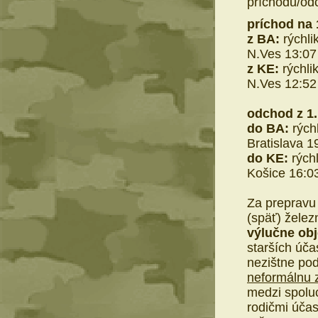
príchodu/od
príchod na 1
z BA:
rýchli
N.Ves 13:07
z KE:
rýchli
N.Ves 12:52
odchod z 1.
do BA:
rých
Bratislava 1
do KE:
rých
Košice 16:03
Z
a prepravu 
(späť) želez
výlučne obj
starších úča
nezištne po
neformálnu 
medzi spolu
rodičmi účas