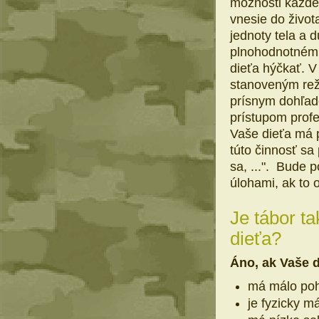
možnosti každé
vnesie do života
jednoty tela a
plnohodnotnému
dieťa hýčkať. V
stanoveným rež
prísnym dohľad
prístupom prof
Vaše dieťa má 
túto činnosť sa 
sa, ...". Bude
úlohami, ak to 
Je tábor t
dieťa?
Áno, ak Vaše d
má málo poh
je fyzicky m