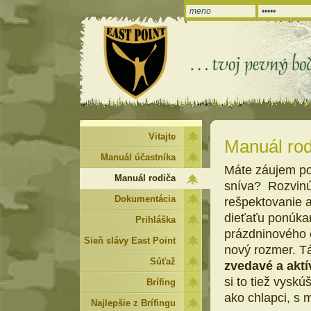
Vitajte
Manuál rod
Manuál účastníka
Máte záujem po
Manuál rodiča
sníva? Rozvinú
Dokumentácia
rešpektovanie a
dieťaťu ponúka
Prihláška
prázdninového č
Sieň slávy East Point
nový rozmer. Tá
Súťaž
zvedavé a aktí
si to tiež vyskú
Brífing
ako chlapci, s 
Najlepšie z Brífingu