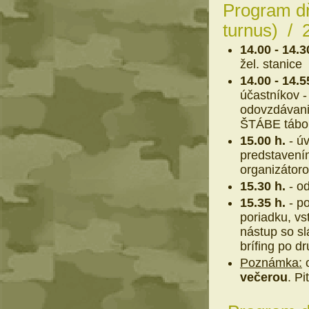
Program dň
turnus) / 2
14.00 - 14.3
žel. stanice
14.00 - 14.5
účastníkov 
odovzdávani
ŠTÁBE tábora
15.00 h.
- úv
predstavení
organizátoro
15.30 h.
- o
15.35 h.
- po
poriadku, vs
nástup so s
brífing po dr
Poznámka:
o
večerou
. P