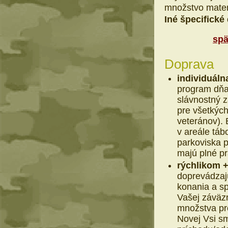
množstvo mater
Iné špecifické 
spä
Doprava
individuáln
program dňa 
slávnostný 
pre všetkých
veteránov).
v areále tá
parkoviska p
majú plné pr
rýchlikom 
doprevádzaj
konania a s
Vašej záväz
množstva pr
Novej Vsi sm