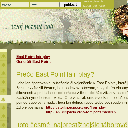
nová registrácia
zabudnuté heslo
East Point fair-play
Generáli East Point
Prečo East Point fair-play?
Lebo len športovanie, súťaženie či vojenčenie v East Pointe, ktoré
že sme zvíťazili čestne, bez podrazov súperom, s využitím vlastný
šikovnosti a príkladnou spoluprácou v tíme, dokáže víťazov naplni
zaslúženým obdivom okolia. O to viac, ak sme svedkami potlačenia
pomoc súperovi v núdzi, hoci len dobrou radou alebo povzbudení
Zdroje poznania:
http://cs.wikipedia.org/wiki/Fair_play
http://en.wikipedia.org/wiki/Sportsmanship
Toto čestné, najprestížnejšie táborov