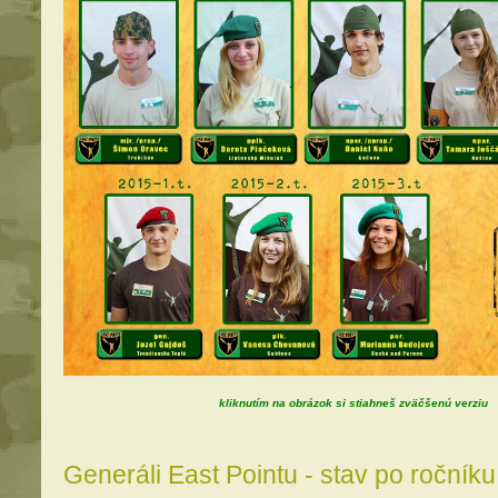
kliknutím na obrázok si stiahneš zväčšenú verziu
Generáli East Pointu - stav po ročník