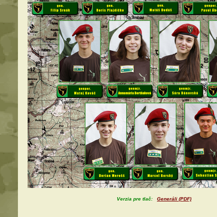
Verzia pre tlač:
Generáli (PDF)