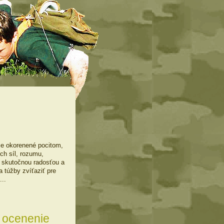
 je okorenené pocitom,
ch síl, rozumu,
ť skutočnou radosťou a
 túžby zvíťaziť pre
m ...
é ocenenie