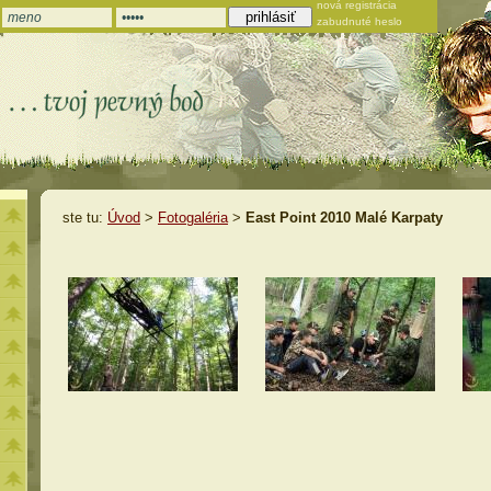
nová registrácia
zabudnuté heslo
ste tu:
Úvod
>
Fotogaléria
>
East Point 2010 Malé Karpaty